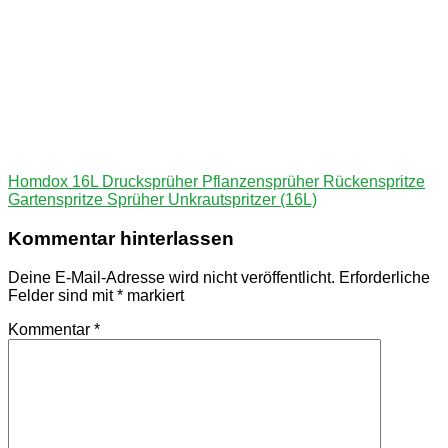
Beitragsnavigation
Vorheriger
Homdox 16L Drucksprüher Pflanzensprüher Rückenspritze
Beitrag:
Gartenspritze Sprüher Unkrautspritzer (16L)
Kommentar hinterlassen
Deine E-Mail-Adresse wird nicht veröffentlicht.
Erforderliche
Felder sind mit
*
markiert
Kommentar
*