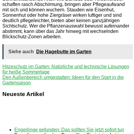
schaffen rasch Abschirmung, bringen aber Pflegeaufwand
mit sich und können wuchern. Stauden wie Eisenhut,
Sonnenhut oder hohe Ziergräser wirken luftiger und sind
deutlich pflegeleichter, bieten aber keinen ganzjährigen
Sichtschutz. Wer die Pflanzenauswahl bewusst aufeinander
abstimmt, kann über das Jahr hinweg mit wechselnden
Blickschutz-Zonen arbeiten.
Siehe auch
Die Hagebutte im Garten
Beitragsnavigation
Vorheriger
Hitzeschutz im Garten: Natürliche und technische Lösungen
Beitrag:
für heiße Sommertage
Nächster
Den Außenbereich umgestalten: Ideen für den Start in die
Beitrag:
Gartensaison
Neueste Artikel
Engerlinge gefunden: Das sollten Sie jetzt sofort tun