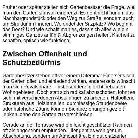
Früher oder später stellen sich Gartenbesitzer die Frage, wie
man den Garten sinnvoll eingrenzt. Es geht nicht nur um das
Nachbargrundstück oder den Weg zur Straße, sondern auch
um Struktur im Inneren. Wo endet der Sitzplatz? Wo beginnt
das Beet? Und wie schafft man es, dass sich alles wie ein
stimmiges Ganzes anfühlt? Abgrenzungen helfen, Klarheit zu
schaffen, optisch wie funktional.
Zwischen Offenheit und
Schutzbedürfnis
Gartenbesitzer stehen oft vor einem Dilemma: Einerseits soll
der Garten offen und einladend wirken, andererseits wünscht
man sich Privatsphäre – insbesondere in dicht bebauten
Wohngebieten. Doch statt sich radikal abzuschotten, lohnt es
sich, mit verschiedenen Abstufungen zu arbeiten. Halboffene
Strukturen aus Holzlamellen, durchlässige Staudenbeete
oder halbhohe Zäune können Sichtbeziehungen gezielt
lenken, ohne den Garten zu verschließen.
Gerade an der Terrasse wird ein leicht geschützter Rahmen
oft als angenehm empfunden. Hier geht es weniger um
Abschottung, sondern um Atmosphäre. Ein gut platzierter