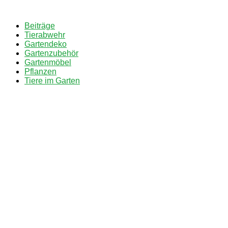
Zum
Inhalt
Beiträge
springen
Tierabwehr
Gartendeko
Gartenzubehör
Gartenmöbel
Pflanzen
Tiere im Garten