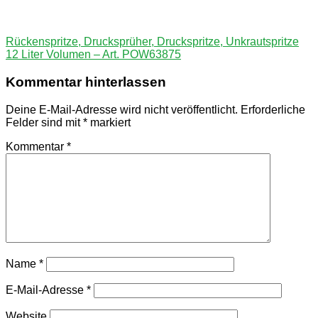
Beitragsnavigation
Vorheriger
Rückenspritze, Drucksprüher, Druckspritze, Unkrautspritze
Beitrag:
12 Liter Volumen – Art. POW63875
Kommentar hinterlassen
Deine E-Mail-Adresse wird nicht veröffentlicht.
Erforderliche
Felder sind mit
*
markiert
Kommentar
*
Name
*
E-Mail-Adresse
*
Website