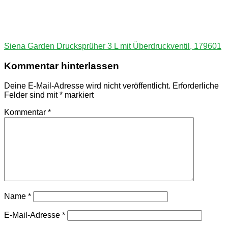
Beitragsnavigation
Vorheriger
Siena Garden Drucksprüher 3 L mit Überdruckventil, 179601
Beitrag:
Kommentar hinterlassen
Deine E-Mail-Adresse wird nicht veröffentlicht.
Erforderliche
Felder sind mit
*
markiert
Kommentar
*
Name
*
E-Mail-Adresse
*