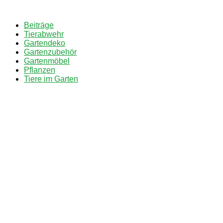
Zum
Inhalt
Beiträge
springen
Tierabwehr
Gartendeko
Gartenzubehör
Gartenmöbel
Pflanzen
Tiere im Garten