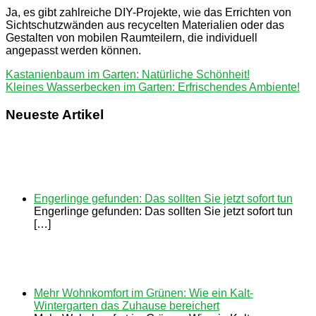
Ja, es gibt zahlreiche DIY-Projekte, wie das Errichten von
Sichtschutzwänden aus recycelten Materialien oder das
Gestalten von mobilen Raumteilern, die individuell
angepasst werden können.
Beitragsnavigation
Vorheriger
Kastanienbaum im Garten: Natürliche Schönheit!
Beitrag:
Nächster
Kleines Wasserbecken im Garten: Erfrischendes Ambiente!
Beitrag:
Neueste Artikel
Engerlinge gefunden: Das sollten Sie jetzt sofort tun
Engerlinge gefunden: Das sollten Sie jetzt sofort tun
[…]
Mehr Wohnkomfort im Grünen: Wie ein Kalt-
Wintergarten das Zuhause bereichert